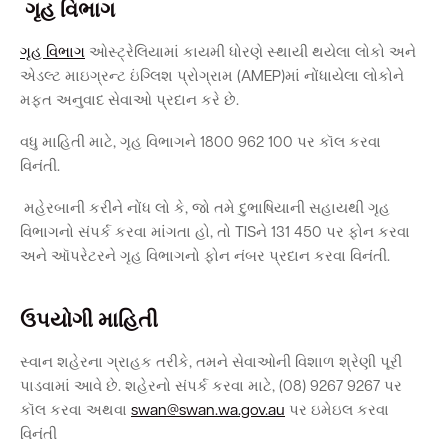
ગૃહ વિભાગ
ગૃહ વિભાગ
ઓસ્ટ્રેલિયામાં કાયમી ધોરણે સ્થાયી થયેલા લોકો અને
Quick Links
એડલ્ટ માઇગ્રન્ટ ઇંગ્લિશ પ્રોગ્રામ (AMEP)માં નોંધાયેલા લોકોને
મફત અનુવાદ સેવાઓ પ્રદાન કરે છે.
Swan Active
Swan Valley
વધુ માહિતી માટે, ગૃહ વિભાગને 1800 962 100 પર કૉલ કરવા
Library Catalogue
વિનંતી.
મહેરબાની કરીને નોંધ લો કે, જો તમે દુભાષિયાની સહાયથી ગૃહ
વિભાગનો સંપર્ક કરવા માંગતા હો, તો TISને 131 450 પર ફોન કરવા
અને ઑપરેટરને ગૃહ વિભાગનો ફોન નંબર પ્રદાન કરવા વિનંતી.
ઉપયોગી માહિતી
સ્વાન શહેરના ગ્રાહક તરીકે, તમને સેવાઓની વિશાળ શ્રેણી પૂરી
પાડવામાં આવે છે. શહેરનો સંપર્ક કરવા માટે, (08) 9267 9267 પર
કૉલ કરવા અથવા
swan@swan.wa.gov.au
પર ઇમેઇલ કરવા
વિનંતી