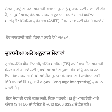
ਜੇਕਰ ਤੁਹਾਨੂੰ ਆਪਣੀ ਅੰਗਰੇਜ਼ੀ ਭਾਸ਼ਾ ਦੇ ਹੁਨਰ ਨੂੰ ਸੁਧਾਰਨ ਲਈ ਮਦਦ ਦੀ ਲੋੜ
Parking
Hold a public event
Polyphagous Shot-Hole Borer (PSHB)
Useful documents and links
Business directory
News and media
ਹੈ, ਤਾਂ ਤੁਸੀਂ ਆਸਟ੍ਰੇਲੀਅਨ ਸਰਕਾਰ ਦੁਆਰਾ ਚਲਾਏ ਜਾ ਰਹੇ ਅਡੱਲਟ
ਮਾਈਗ੍ਰੈਂਟ ਇੰਗਲਿਸ਼ ਪ੍ਰੋਗਰਾਮ (AMEP) ਤੋਂ ਸਹਾਇਤਾ ਲਈ ਯੋਗ ਹੋ ਸਕਦੇ ਹੋ।
Homelessness
Community directory
Free Trees and Plants Giveaway 2026
Our performance
Quick Links
Quick Links
Emergency management
Planning for the future
ਹੋਰ ਜਾਣਕਾਰੀ ਲਈ, ਕਿਰਪਾ ਕਰਕੇ ਵੇਖੋ AMEP .
Permits
Swan Engage
Register for quotation opportunities
Councillors
Elections
Quick Links
Quick Links
Public health
City profile
Sign up for business news
Council Minutes and Agendas
Find my bin day
Development applications
Book a verge collection
ਦੁਭਾਸ਼ੀਆ ਅਤੇ ਅਨੁਵਾਦ ਸੇਵਾਵਾਂ
Community grants and funding
Swan Engage
Tender General Conditions of Contract
Watch Council meetings
ਟ੍ਰਾਂਸਲੇਟਿੰਗ ਐਂਡ ਇੰਟਰਪ੍ਰਿਟਿੰਗ ਸਰਵਿਸ (TIS) ਰਾਹੀਂ ਸਾਡੇ ਗੈਰ-ਅੰਗਰੇਜ਼ੀ
Three-bin FOGO system
Online building application
Heritage
ਬੋਲਣ ਵਾਲੇ ਗਾਹਕਾਂ ਲਈ ਦੁਭਾਸ਼ੀਆ ਅਤੇ ਅਨੁਵਾਦ ਸੇਵਾਵਾਂ ਉਪਲਬਧ ਹਨ।
Volunteering
City history
ਇਹ ਸੇਵਾ ਸਰਕਾਰੀ ਏਜੰਸੀਆਂ, ਗੈਰ-ਮੁਨਾਫ਼ਾ ਸੰਸਥਾਵਾਂ ਅਤੇ ਕਾਰੋਬਾਰਾਂ ਲਈ
Free Trees and Plants Giveaway
Western Australian Planning Commission
160 ਭਾਸ਼ਾਵਾਂ ਵਿੱਚ ਜ਼ੁਬਾਨੀ ਅਨੁਵਾਦ (language interpreting) ਪ੍ਰਦਾਨ
Aged care and seniors
ਕਰਦੀ ਹੈ।
Disability and community care
ਇਸ ਸੇਵਾ ਦੀ ਵਰਤੋਂ ਕਰਨ ਲਈ, ਕਿਰਪਾ ਕਰਕੇ TIS ਨੂੰ ਆਸਟ੍ਰੇਲੀਆ ਦੇ
ਅੰਦਰ 13 14 50 ਜਾਂ ਵਿਦੇਸ਼ ਤੋਂ +613 9268 8332 'ਤੇ ਫ਼ੋਨ ਕਰੋ।
Youth