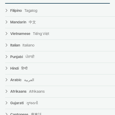
Filipino
Tagalog
Mandarin
中文
Vietnamese
Tiếng Việt
Italian
Italiano
Punjabi
ਪੰਜਾਬੀ
Hindi
हिन्दी
Arabic
العربية
Afrikaans
Afrikaans
Gujarati
ગુજરાતી
Cantonese
廣東話