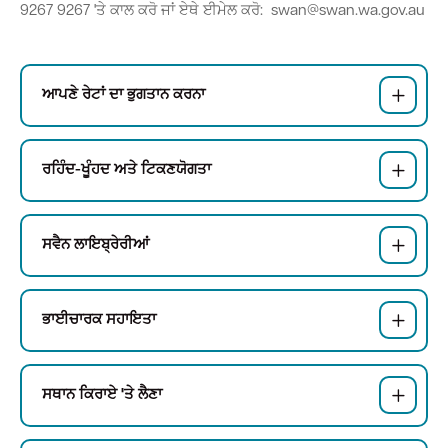
9267 9267 'ਤੇ ਕਾਲ ਕਰੋ ਜਾਂ ਏਥੇ ਈਮੇਲ ਕਰੋ: swan@swan.wa.gov.au
ਆਪਣੇ ਰੇਟਾਂ ਦਾ ਭੁਗਤਾਨ ਕਰਨਾ
ਰਹਿੰਦ-ਖੂੰਹਦ ਅਤੇ ਟਿਕਣਯੋਗਤਾ
ਸਵੈਨ ਲਾਇਬ੍ਰੇਰੀਆਂ
ਭਾਈਚਾਰਕ ਸਹਾਇਤਾ
ਸਥਾਨ ਕਿਰਾਏ 'ਤੇ ਲੈਣਾ